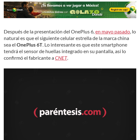
Después de la presentación del OnePlus 6,
en mayo pasado
, lo
natural es que el siguiente celular estrella de la marca china
sea el
OnePlus 6T
. Lo interesante es que este smartphone
tendrá el sensor de huellas integrado en su pantalla, así lo
confirmó el fabricante a
CNET
.