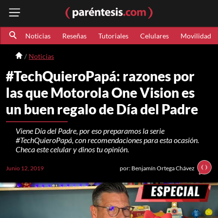
Noticias
Reseñas
Tutoriales
Celulares
Movilidad
Noticias
#TechQuieroPapá: razones por
las que Motorola One Vision es
un buen regalo de Día del Padre
Viene Día del Padre, por eso preparamos la serie
#TechQuieroPapá, con recomendaciones para esta ocasión.
Checa este celular y dinos tu opinión.
Junio 12, 2019
por: Benjamín Ortega Chávez