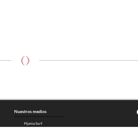
Nuestros medios
Pijama Surf
harmonia.la
Dondé Tienda