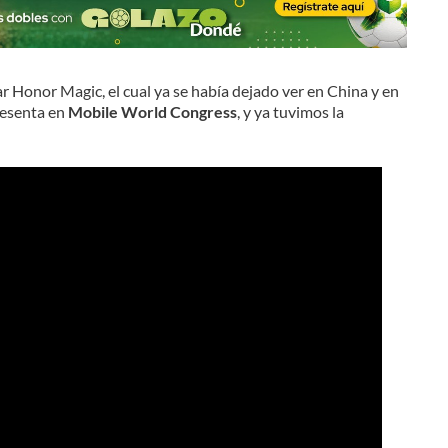
r Honor Magic, el cual ya se había dejado ver en China y en
resenta en
Mobile World Congress
, y ya tuvimos la