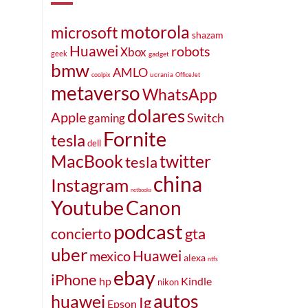
motorola
microsoft
shazam
Huawei
robots
Xbox
geek
gadget
bmw
AMLO
ucrania
coolpix
OfficeJet
metaverso
WhatsApp
dolares
Apple
Switch
gaming
Fornite
tesla
dell
MacBook
twitter
tesla
china
Instagram
netbooks
Youtube
Canon
podcast
gta
concierto
uber
mexico
Huawei
alexa
ntfs
ebay
iPhone
hp
Kindle
nikon
autos
huawei
Ig
Epson