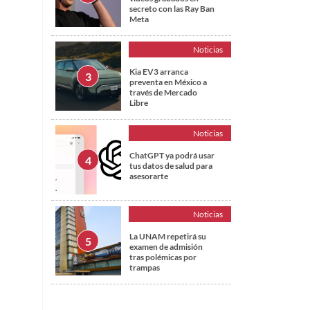
secreto con las Ray Ban
Meta
Noticias
Kia EV3 arranca
preventa en México a
través de Mercado
Libre
Noticias
ChatGPT ya podrá usar
tus datos de salud para
asesorarte
Noticias
La UNAM repetirá su
examen de admisión
tras polémicas por
trampas