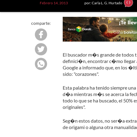
Febrero 14, 2013
por: Carla L. G. Hurtado
comparte:
El buscador m�s grande de todos ti
definici�n, encontrar c�mo llegar 
Google a informado que, en los �l
sido: "corazones".
Esta palabra ha tenido siempre u
d�a mientras m�s se acerca la fech
todo lo que se ha buscado, el 50% 
originales".
Seg�n estos datos, no ser�a extra
de origami o alguna otra manualida