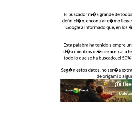
El buscador m�s grande de todos t
definici�n, encontrar c�mo llegar
Google a informado que, en los 
Esta palabra ha tenido siempre 
d�a mientras m�s se acerca la fec
todo lo que se ha buscado, el 50
Seg�n estos datos, no ser�a extr
de origami o algu