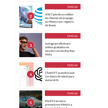
Noticias
AT&T pierde un millón
de clientes de prepago
en México por registro
de líneas
Noticias
Instagram eliminará
videos grabados en
secreto con las Ray Ban
Meta
Noticias
ChatGPT ya podrá usar
tus datos de salud para
asesorarte
Noticias
Kia EV3 arranca
preventa en México a