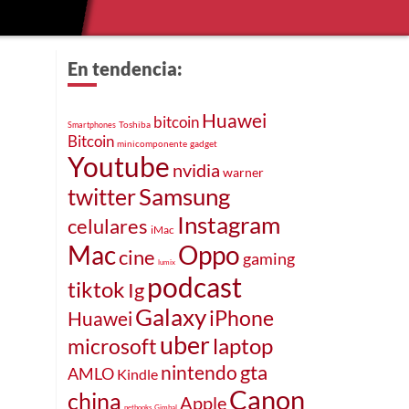
En tendencia:
Huawei
bitcoin
Toshiba
Smartphones
Bitcoin
minicomponente
gadget
Youtube
nvidia
warner
twitter
Samsung
Instagram
celulares
iMac
Oppo
Mac
cine
gaming
lumix
podcast
tiktok
Ig
Galaxy
iPhone
Huawei
uber
laptop
microsoft
gta
nintendo
AMLO
Kindle
Canon
china
Apple
netbooks
Gimbal