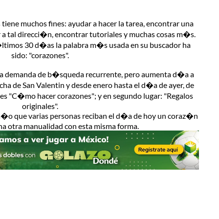
iene muchos fines: ayudar a hacer la tarea, encontrar una
 a tal direcci�n, encontrar tutoriales y muchas cosas m�s.
�ltimos 30 d�as la palabra m�s usada en su buscador ha
sido: "corazones".
una demanda de b�squeda recurrente, pero aumenta d�a a
ha de San Valentin y desde enero hasta el d�a de ayer, de
% es "C�mo hacer corazones"; y en segundo lugar: "Regalos
originales".
a�o que varias personas reciban el d�a de hoy un coraz�n
na otra manualidad con esta misma forma.