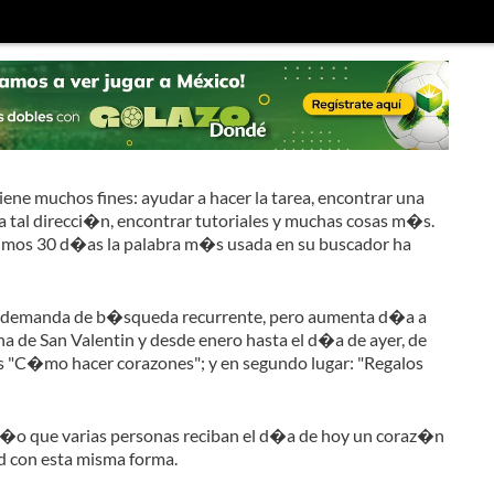
ene muchos fines: ayudar a hacer la tarea, encontrar una
a tal direcci�n, encontrar tutoriales y muchas cosas m�s.
timos 30 d�as la palabra m�s usada en su buscador ha
na demanda de b�squeda recurrente, pero aumenta d�a a
a de San Valentin y desde enero hasta el d�a de ayer, de
es "C�mo hacer corazones"; y en segundo lugar: "Regalos
�o que varias personas reciban el d�a de hoy un coraz�n
d con esta misma forma.