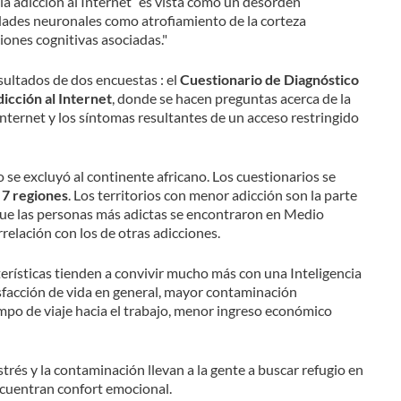
a adicción al Internet “es vista como un desorden
ades neuronales como atrofiamiento de la corteza
ciones cognitivas asociadas."
esultados de dos encuestas : el
Cuestionario de Diagnóstico
icción al Internet
, donde se hacen preguntas acerca de la
internet y los síntomas resultantes de un acceso restringido
se excluyó al continente africano. Los cuestionarios se
 7 regiones
. Los territorios con menor adicción son la parte
que las personas más adictas se encontraron en Medio
relación con los de otras adicciones.
terísticas tienden a convivir mucho más con una Inteligencia
isfacción de vida en general, mayor contaminación
empo de viaje hacia el trabajo, menor ingreso económico
trés y la contaminación llevan a la gente a buscar refugio en
encuentran confort emocional.