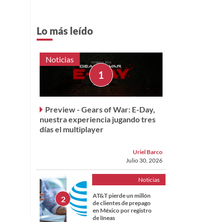
Lo más leído
Noticias
Preview - Gears of War: E-Day,
nuestra experiencia jugando tres
días el multiplayer
Uriel Barco
Julio 30, 2026
Noticias
AT&T pierde un millón
de clientes de prepago
en México por registro
de líneas