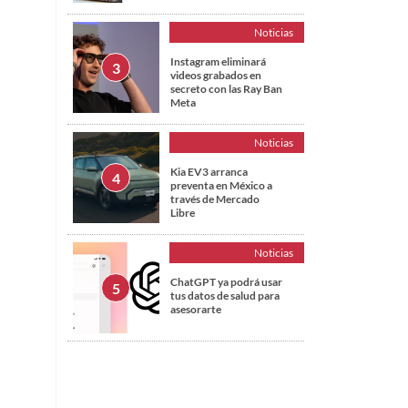
Noticias
Instagram eliminará
videos grabados en
secreto con las Ray Ban
Meta
Noticias
Kia EV3 arranca
preventa en México a
través de Mercado
Libre
Noticias
ChatGPT ya podrá usar
tus datos de salud para
asesorarte