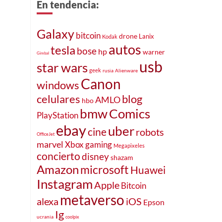
En tendencia:
Galaxy
bitcoin
drone
Lanix
Kodak
autos
tesla
bose
hp
warner
Gimbal
usb
star wars
geek
rusia
Alienware
Canon
windows
celulares
blog
AMLO
hbo
bmw
Comics
PlayStation
ebay
uber
cine
robots
OfficeJet
marvel
Xbox
gaming
Megapixeles
concierto
disney
shazam
Amazon
microsoft
Huawei
Instagram
Apple
Bitcoin
metaverso
alexa
iOS
Epson
Ig
ucrania
coolpix