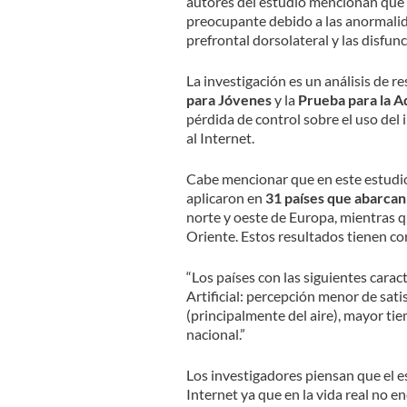
autores del estudio mencionan que l
preocupante debido a las anormalid
prefrontal dorsolateral y las disfun
La investigación es un análisis de r
para Jóvenes
y la
Prueba para la Ad
pérdida de control sobre el uso del 
al Internet.
Cabe mencionar que en este estudio 
aplicaron en
31 países que abarcan
norte y oeste de Europa, mientras 
Oriente. Estos resultados tienen cor
“Los países con las siguientes carac
Artificial: percepción menor de sat
(principalmente del aire), mayor ti
nacional.”
Los investigadores piensan que el es
Internet ya que en la vida real no 