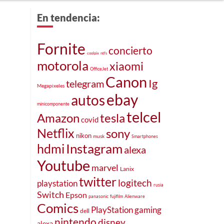
En tendencia:
Fornite
concierto
coolpix
ntfs
motorola
xiaomi
OfficeJet
Canon
Ig
telegram
Megapixeles
ebay
autos
minicomponente
telcel
Amazon
tesla
covid
Netflix
sony
nikon
musk
Smartphones
Instagram
hdmi
alexa
Youtube
marvel
Lanix
twitter
logitech
playstation
rusia
Switch
Epson
panasonic
fujifilm
Alienware
Comics
PlayStation
gaming
dell
nintendo
disney
alexa