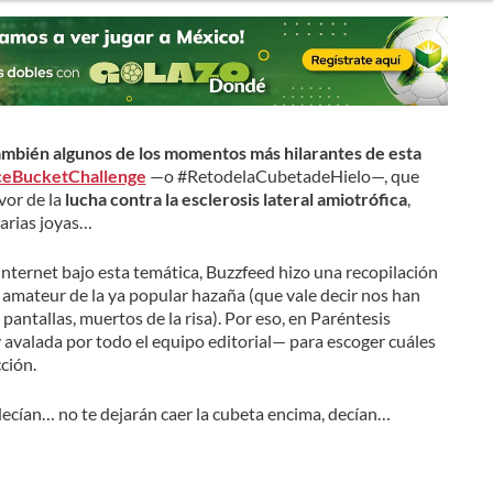
ambién algunos de los momentos más hilarantes de esta
ceBucketChallenge
—o #RetodelaCubetadeHielo—, que
vor de la
lucha contra la esclerosis lateral amiotrófica
,
arias joyas…
internet bajo esta temática, Buzzfeed hizo una recopilación
s amateur de la ya popular hazaña (que vale decir nos han
ntallas, muertos de la risa). Por eso, en Paréntesis
 avalada por todo el equipo editorial— para escoger cuáles
ción.
decían… no te dejarán caer la cubeta encima, decían…