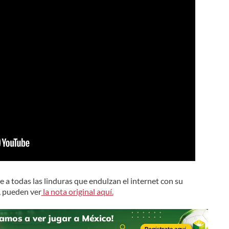
a todas las linduras que endulzan el internet con su
, pueden ver
la nota original aquí.