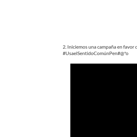
2. Iniciemos una campaña en favor 
#UsaelSentidoComúnPen#@*o