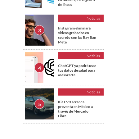
de líneas
Noticias
Instagram eliminará
videos grabados en
secreto con las Ray Ban
Meta
Noticias
ChatGPT ya podrá usar
tus datos de salud para
asesorarte
Noticias
Kia EV3 arranca
preventa en México a
través de Mercado
Libre