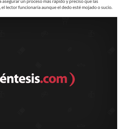
a asegurar un proceso más rápido y preciso que las
 el lector funcionaría aunque el dedo esté mojado o sucio.