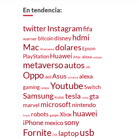
En tendencia:
Instagram
twitter
fifa
hdmi
disney
bitcoin
warner
Mac
dolares
Epson
Alienware
Huawei
PlayStation
alexa
iMac
netbooks
metaverso
autos
ntfs
Oppo
Asus
alexa
dell
ucrania
Youtube
Switch
gaming
coolpix
Samsung
tesla
gta
Kodak
rusia
microsoft
nintendo
marvel
huawei
robots
Xbox
gadget
finepix
sony
iPhone
mexico
usb
Fornite
laptop
CES