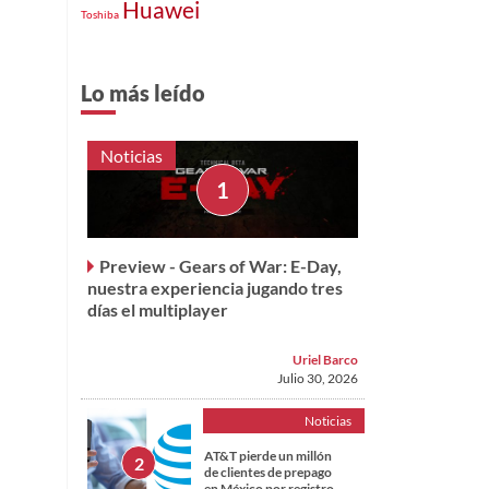
Huawei
Toshiba
Lo más leído
Noticias
Preview - Gears of War: E-Day,
nuestra experiencia jugando tres
días el multiplayer
Uriel Barco
Julio 30, 2026
Noticias
AT&T pierde un millón
de clientes de prepago
en México por registro